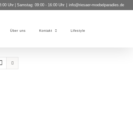
8:00 Uhr | Samstag: 09:00 - 16:00 Uhr
|
info@riesaer-moebelparadies.de
Über uns
Kontakt
Lifestyle