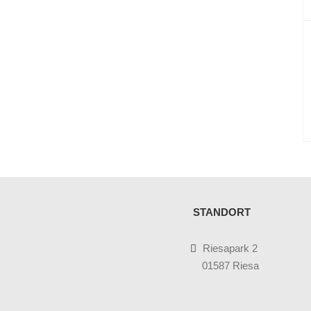
STANDORT
Riesapark 2
01587 Riesa