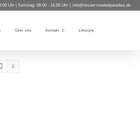
8:00 Uhr | Samstag: 09:00 - 16:00 Uhr
|
info@riesaer-moebelparadies.de
e
Über uns
Kontakt
Lifestyle