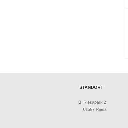
STANDORT
Riesapark 2
01587 Riesa