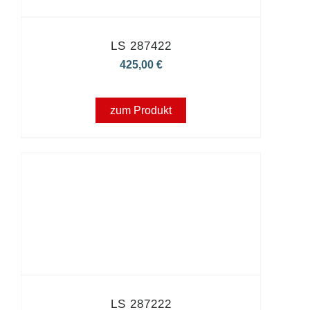
LS 287422
425,00
€
zum Produkt
LS 287222