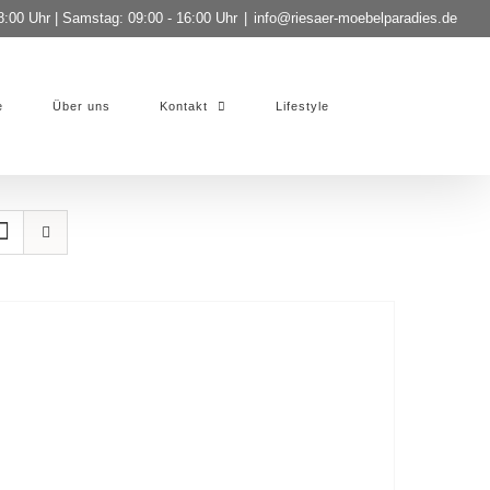
8:00 Uhr | Samstag: 09:00 - 16:00 Uhr
|
info@riesaer-moebelparadies.de
e
Über uns
Kontakt
Lifestyle