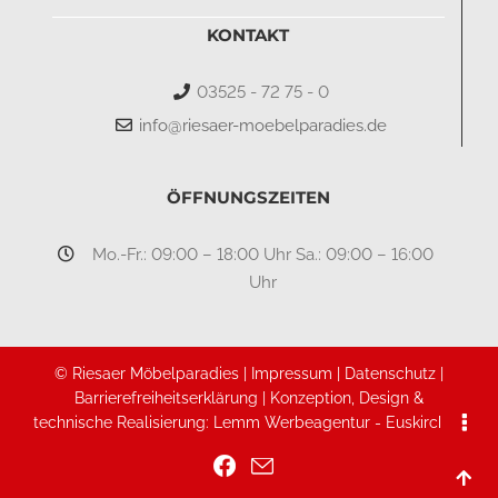
KONTAKT
03525 - 72 75 - 0
info@riesaer-moebelparadies.de
ÖFFNUNGSZEITEN
Mo.-Fr.: 09:00 – 18:00 Uhr Sa.: 09:00 – 16:00
Uhr
© Riesaer Möbelparadies |
Impressum
|
Datenschutz
|
Barrierefreiheitserklärung
|
Konzeption, Design &
technische Realisierung:
Lemm Werbeagentur - Euskirchen