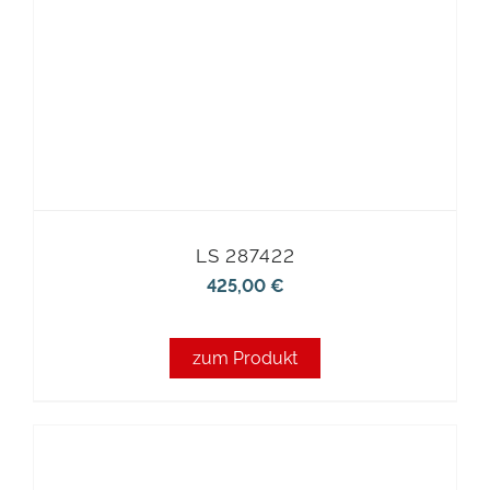
LS 287422
425,00
€
zum Produkt