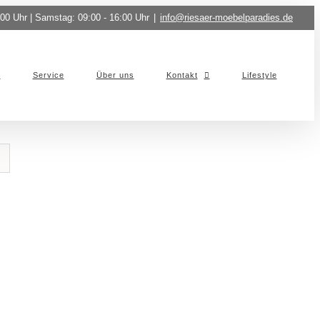
:00 Uhr | Samstag: 09:00 - 16:00 Uhr
|
info@riesaer-moebelparadies.de
Service
Über uns
Kontakt
Lifestyle