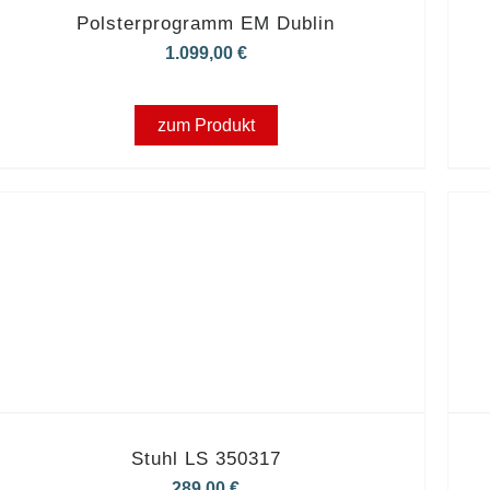
Polsterprogramm EM Dublin
1.099,00
€
zum Produkt
Stuhl LS 350317
289,00
€