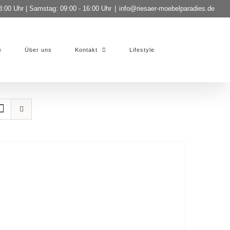
8:00 Uhr | Samstag: 09:00 - 16:00 Uhr
|
info@riesaer-moebelparadies.de
e
Über uns
Kontakt
Lifestyle