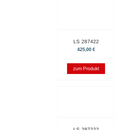
LS 287422
425,00
€
zum Produkt
LS 287222