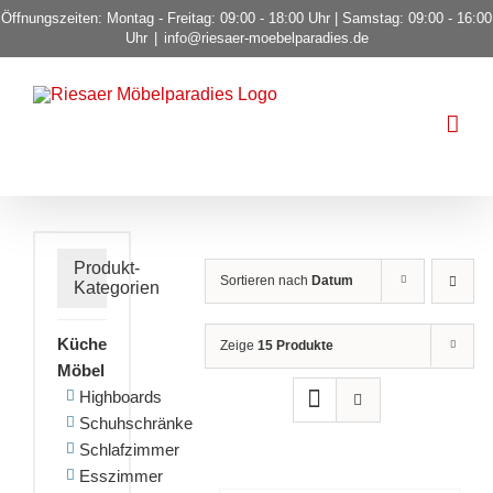
Zum
Öffnungszeiten: Montag - Freitag: 09:00 - 18:00 Uhr | Samstag: 09:00 - 16:00
Uhr
|
info@riesaer-moebelparadies.de
Inhalt
springen
Produkt-
Sortieren nach
Datum
Kategorien
Küche
Zeige
15 Produkte
Möbel
Highboards
Schuhschränke
Schlafzimmer
Esszimmer