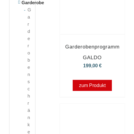
Garderobe
G
a
r
d
e
r
Garderobenprogramm
o
GALDO
b
199,00
€
e
n
s
zum Produkt
c
h
r
ä
n
k
e