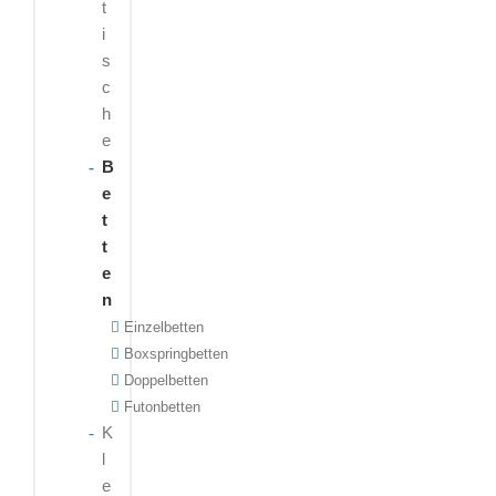
t
i
s
c
h
e
B
e
t
t
e
n
Einzelbetten
Boxspringbetten
Doppelbetten
Futonbetten
K
l
e