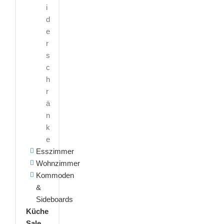
i
d
e
r
s
c
h
r
ä
n
k
e
Esszimmer
Wohnzimmer
Kommoden
&
Sideboards
Küche
Sale