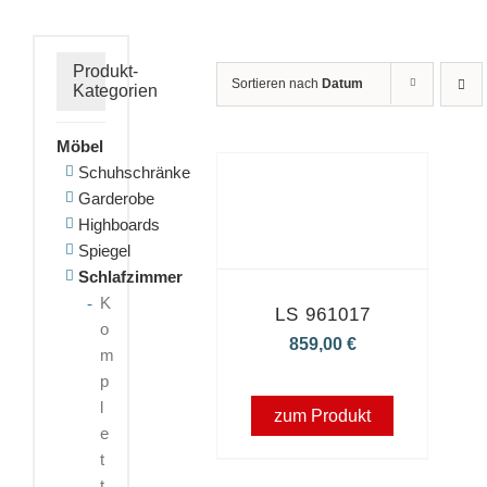
Produkt-
Sortieren nach
Datum
Kategorien
Möbel
Schuhschränke
Garderobe
Highboards
Spiegel
Schlafzimmer
K
LS 961017
o
859,00
€
m
p
l
zum Produkt
e
t
t