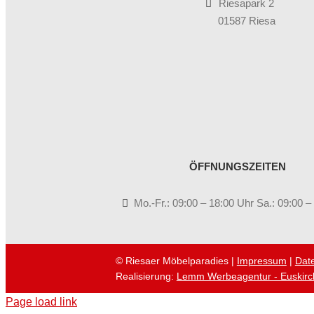
Riesapark 2
01587 Riesa
ÖFFNUNGSZEITEN
Mo.-Fr.: 09:00 – 18:00 Uhr Sa.: 09:00 –
© Riesaer Möbelparadies |
Impressum
|
Dat
Realisierung:
Lemm Werbeagentur - Euskirc
Page load link