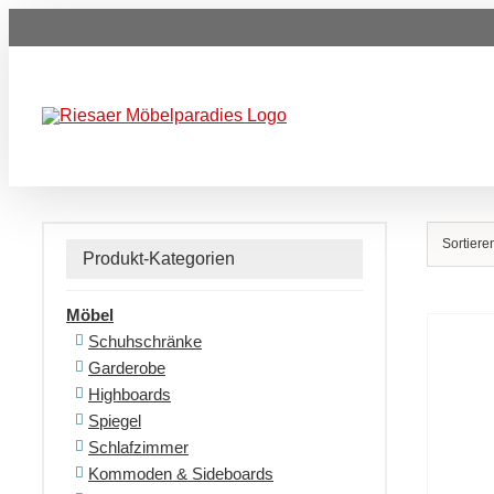
Zum
Inhalt
springen
Sortier
Produkt-Kategorien
Möbel
Schuhschränke
Garderobe
Highboards
Spiegel
Schlafzimmer
Kommoden & Sideboards