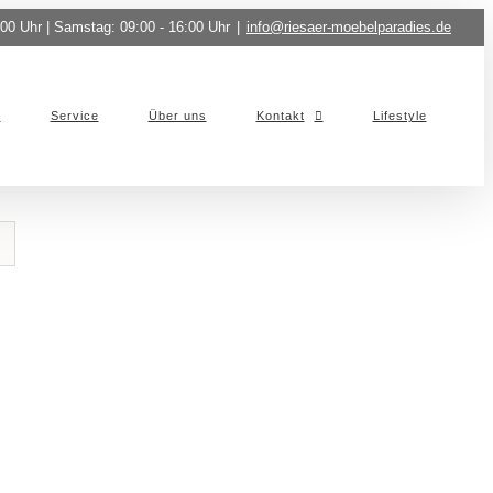
:00 Uhr | Samstag: 09:00 - 16:00 Uhr
|
info@riesaer-moebelparadies.de
Service
Über uns
Kontakt
Lifestyle