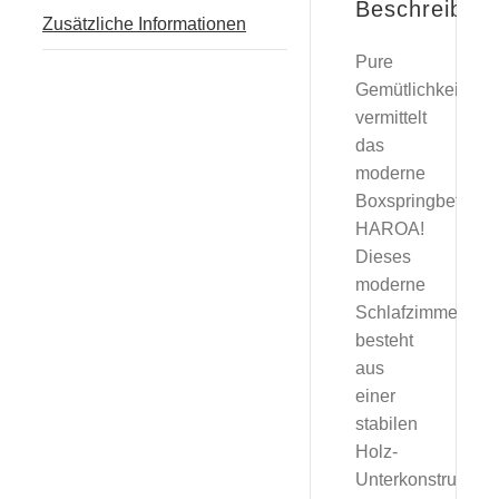
Beschreibun
Zusätzliche Informationen
Pure
Gemütlichkeit
vermittelt
das
moderne
Boxspringbett
HAROA!
Dieses
moderne
Schlafzimmermöb
besteht
aus
einer
stabilen
Holz-
Unterkonstruktion