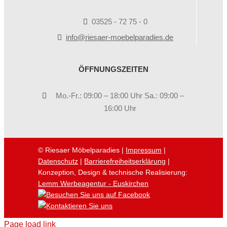
03525 - 72 75 - 0
info@riesaer-moebelparadies.de
ÖFFNUNGSZEITEN
Mo.-Fr.: 09:00 – 18:00 Uhr Sa.: 09:00 –
16:00 Uhr
© Riesaer Möbelparadies |
Impressum
|
Datenschutz
|
Barrierefreiheitserklärung
|
Konzeption, Design & technische Realisierung:
Lemm Werbeagentur - Euskirchen
Page load link