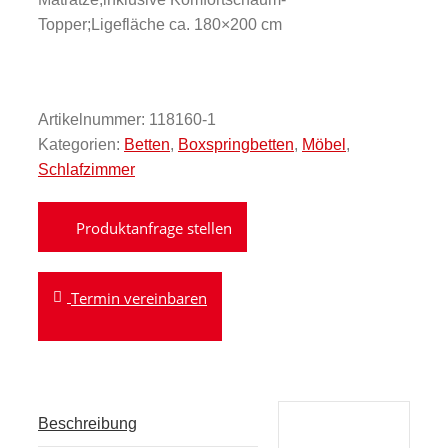
Topper;Ligefläche ca. 180×200 cm
Artikelnummer:
118160-1
Kategorien:
Betten
,
Boxspringbetten
,
Möbel
,
Schlafzimmer
Termin vereinbaren
Beschreibung