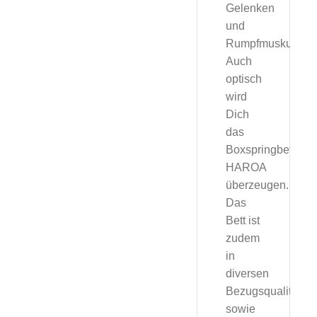
Gelenken
und
Rumpfmuskulatur.
Auch
optisch
wird
Dich
das
Boxspringbett
HAROA
überzeugen.
Das
Bett ist
zudem
in
diversen
Bezugsqualitäten,
sowie