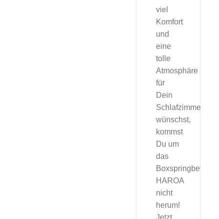
viel
Komfort
und
eine
tolle
Atmosphäre
für
Dein
Schlafzimmer
wünschst,
kommst
Du um
das
Boxspringbett
HAROA
nicht
herum!
Jetzt