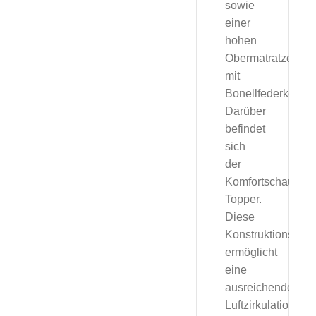
sowie
einer
hohen
Obermatratze
mit
Bonellfederkern.
Darüber
befindet
sich
der
Komfortschaum-
Topper.
Diese
Konstruktionswei
ermöglicht
eine
ausreichende
Luftzirkulation