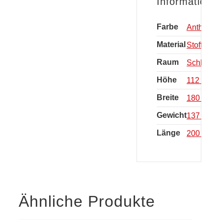
Informatione
Farbe
Anthrazit
Material
Stoff
Raum
Schlafzi
Höhe
112 cm
Breite
180 cm
Gewicht
137 kg
Länge
200 cm
Ähnliche Produkte