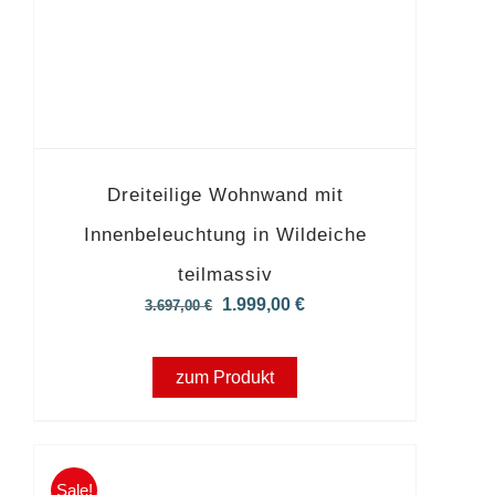
Dreiteilige Wohnwand mit
Innenbeleuchtung in Wildeiche
teilmassiv
Ursprünglicher
Aktueller
1.999,00
€
3.697,00
€
Preis
Preis
war:
ist:
zum Produkt
3.697,00 €
1.999,00 €.
Sale!