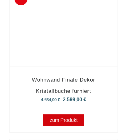
Wohnwand Finale Dekor
Kristallbuche furniert
Ursprünglicher
Aktueller
2.599,00
€
4.534,00
€
Preis
Preis
war:
ist:
zum Produkt
4.534,00 €
2.599,00 €.