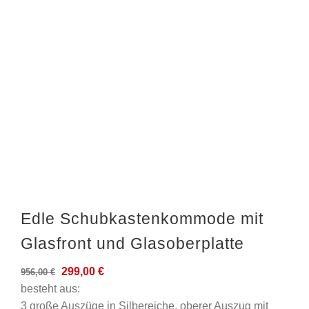
Edle Schubkastenkommode mit
Glasfront und Glasoberplatte
Ursprünglicher
Aktueller
299,00
€
956,00
€
Preis
Preis
besteht aus:
war:
ist:
3 große Auszüge in Silbereiche, oberer Auszug mit