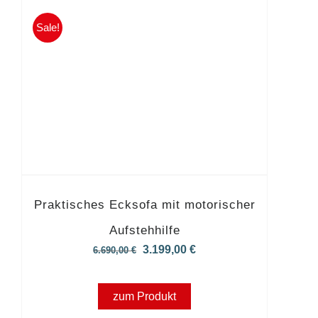
Sale!
Praktisches Ecksofa mit motorischer
Aufstehhilfe
Ursprünglicher
Aktueller
3.199,00
€
6.690,00
€
Preis
Preis
war:
ist:
zum Produkt
6.690,00 €
3.199,00 €.