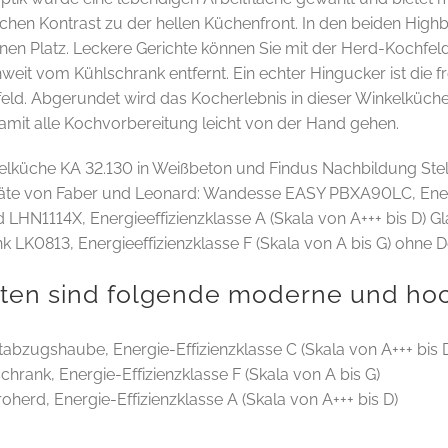
schen Kontrast zu der hellen Küchenfront. In den beiden Highb
inen Platz. Leckere Gerichte können Sie mit der Herd-Kochf
nweit vom Kühlschrank entfernt. Ein echter Hingucker ist die
ld. Abgerundet wird das Kocherlebnis in dieser Winkelküche
amit alle Kochvorbereitung leicht von der Hand gehen.
elküche KA 32.130 in Weißbeton und Findus Nachbildung Stel
äte von Faber und Leonard: Wandesse EASY PBXA90LC, Energie
 LHN1114X, Energieeffizienzklasse A (Skala von A+++ bis D)
k LK0813, Energieeffizienzklasse F (Skala von A bis G) ohne D
lten sind folgende moderne und ho
tabzugshaube,
Energie-Effizienzklasse C (Skala von A+++ bis 
schrank,
Energie-Effizienzklasse F (Skala von A bis G)
roherd,
Energie-Effizienzklasse A (Skala von A+++ bis D)