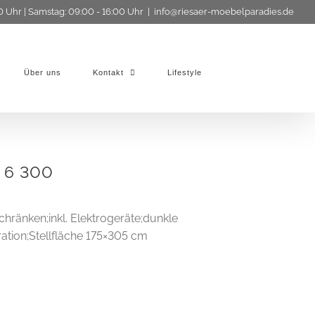
0 Uhr | Samstag: 09:00 - 16:00 Uhr
|
info@riesaer-moebelparadies.de
Über uns
Kontakt
Lifestyle
 6 300
hränken;inkl. Elektrogeräte;dunkle
tion;Stellfläche 175×305 cm