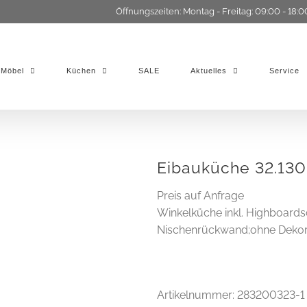
Öffnungszeiten: Montag - Freitag: 09:00 - 18:0
Möbel
Küchen
SALE
Aktuelles
Service
Eibauküche 32.130
Preis auf Anfrage
Winkelküche inkl. Highboardsc
Nischenrückwand;ohne Dekora
Artikelnummer:
283200323-1