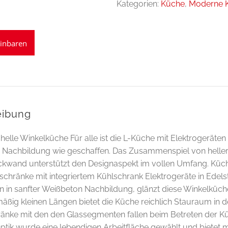
Kategorien:
Küche
,
Moderne 
einbaren
eibung
 helle Winkelküche Für alle ist die L-Küche mit Elektrogeräte
Nachbildung wie geschaffen. Das Zusammenspiel von heller
kwand unterstützt den Designaspekt im vollen Umfang. Küc
chränke mit integriertem Kühlschrank Elektrogeräte in Edelst
n in sanfter Weißbeton Nachbildung, glänzt diese Winkelküche
mäßig kleinen Längen bietet die Küche reichlich Stauraum in 
nke mit den den Glassegmenten fallen beim Betreten der Küche
Optik wurde eine lebendigen Arbeitfläche gewählt und bietet