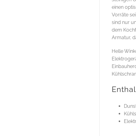
einen opti
Vorräte se
sind nur u
dem Kochfe
Armatur, d
Helle Wink
Elektroger
Einbauherd
Kühlschran
Entha
Duns
Kühl
Elekt