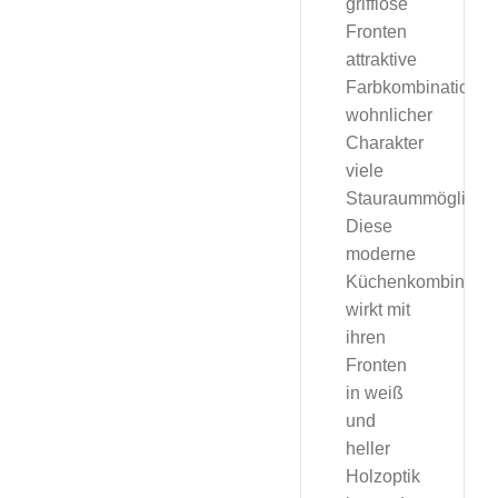
grifflose
Fronten
attraktive
Farbkombination
wohnlicher
Charakter
viele
Stauraummöglichke
Diese
moderne
Küchenkombinatio
wirkt mit
ihren
Fronten
in weiß
und
heller
Holzoptik