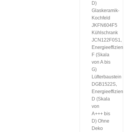
D)
Glaskeramik-
Kochfeld
JKFN604F5
Kühlschrank
JCN122F0S1,
Energieeffizienzkl
F (Skala
von A bis
G)
Lüfterbaustein
DGB1522S,
Energieeffizienzkl
D (Skala
von
A+++ bis
D) Ohne
Deko