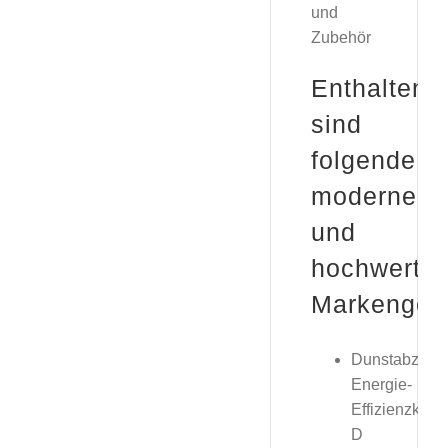
und
Zubehör
Enthalten
sind
folgende
moderne
und
hochwertig
Markengerä
Dunstabzugs
Energie-
Effizienzklas
D