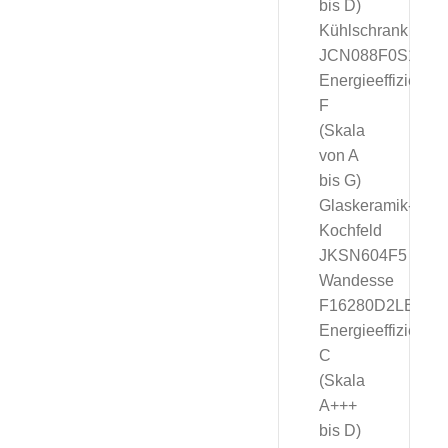
bis D)
Kühlschrank
JCN088F0S1,
Energieeffizienzk
F
(Skala
von A
bis G)
Glaskeramik-
Kochfeld
JKSN604F5
Wandesse
F16280D2LED,
Energieeffizienzk
C
(Skala
A+++
bis D)