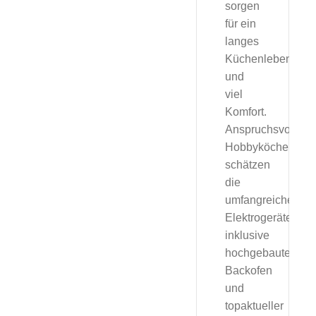
sorgen
für ein
langes
Küchenleben
und
viel
Komfort.
Anspruchsvolle
Hobbyköche
schätzen
die
umfangreiche
Elektrogeräteauss
inklusive
hochgebautem
Backofen
und
topaktueller