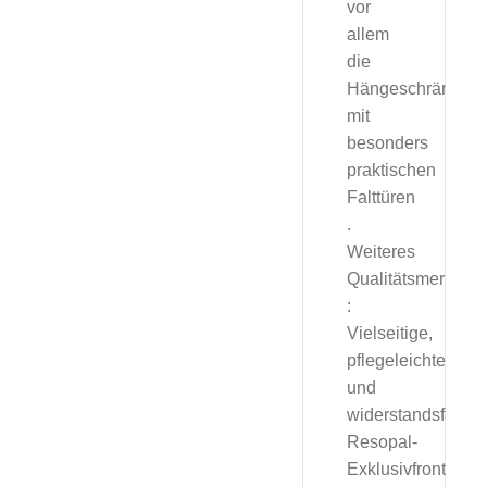
vor
allem
die
Hängeschränke
mit
besonders
praktischen
Falttüren
.
Weiteres
Qualitätsmerkmal
:
Vielseitige,
pflegeleichte
und
widerstandsfähig
Resopal-
Exklusivfronten