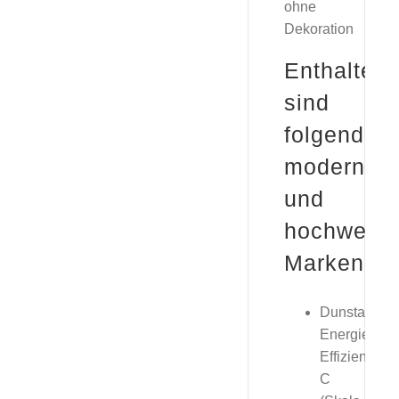
ohne
Dekoration
Enthalten
sind
folgende
moderne
und
hochwerti
Markenger
Dunstabzug
Energie-
Effizienzkla
C