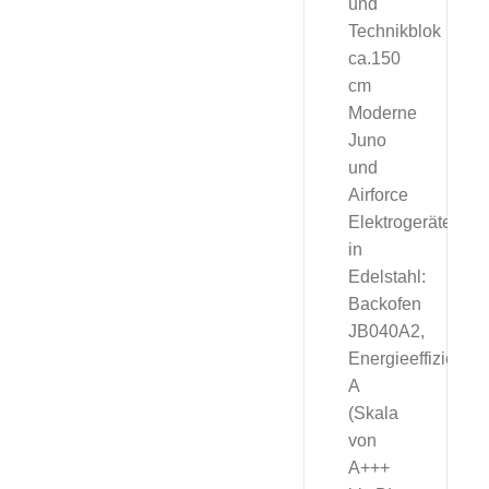
und
Technikblok
ca.150
cm
Moderne
Juno
und
Airforce
Elektrogeräte
in
Edelstahl:
Backofen
JB040A2,
Energieeffizienzk
A
(Skala
von
A+++