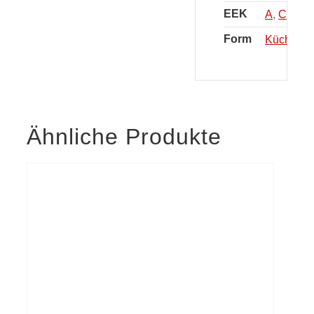
EEK
A
,
C
,
F
Form
Küchenze
Ähnliche Produkte