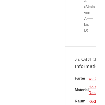
A
(Skala
von
A+++
bis
D)
Zusätzliche
Informatione
Farbe
weiß
Holzwerks
Material
Resopal
Raum
Küche