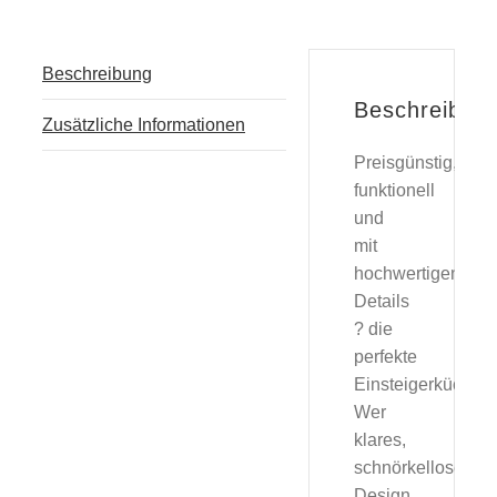
Beschreibung
Beschreibun
Zusätzliche Informationen
Preisgünstig,
funktionell
und
mit
hochwertigen
Details
? die
perfekte
Einsteigerküche
Wer
klares,
schnörkelloses
Design