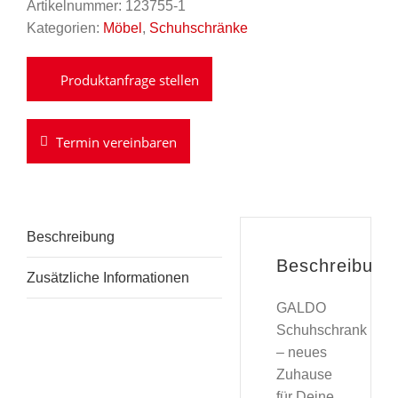
Artikelnummer:
123755-1
Kategorien:
Möbel
,
Schuhschränke
Termin vereinbaren
Beschreibung
Beschreibung
Zusätzliche Informationen
GALDO
Schuhschrank
– neues
Zuhause
für Deine