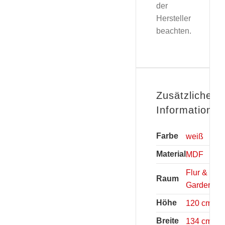
der
Hersteller
beachten.
Zusätzliche
Informationen
Farbe
weiß
Material
MDF
Flur &
Raum
Garderobe
Höhe
120 cm
Breite
134 cm