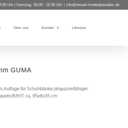
8:00 Uhr | Samstag: 09:00 - 16:00 Uhr
|
info@riesaer-moebelparadies.de
e
Über uns
Kontakt
Lifestyle
amm GUMA
als Auflage für Schuhbänke;strapazierfähiger
chpads;B/H/T: ca. 95x6x35 cm