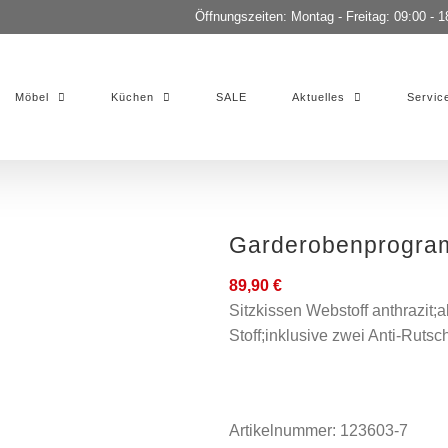
Öffnungszeiten: Montag - Freitag: 09:00 - 1
Möbel
Küchen
SALE
Aktuelles
Servic
Garderobenprogr
89,90
€
Sitzkissen Webstoff anthrazit;
Stoff;inklusive zwei Anti-Ruts
Artikelnummer:
123603-7