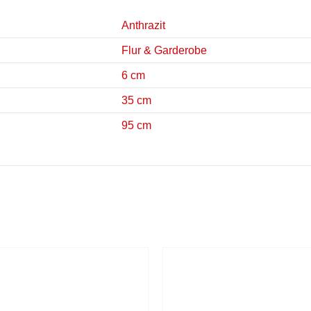
Anthrazit
Flur & Garderobe
6 cm
35 cm
95 cm