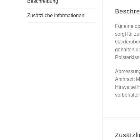
Beschreibung
Beschre
Zusätzliche Informationen
Für eine o
sorgt für z
Garderoben
gehalten u
Polsterkis
Abmessunge
Anthrazit 
Hinweise H
vorbehalten
Zusätzl