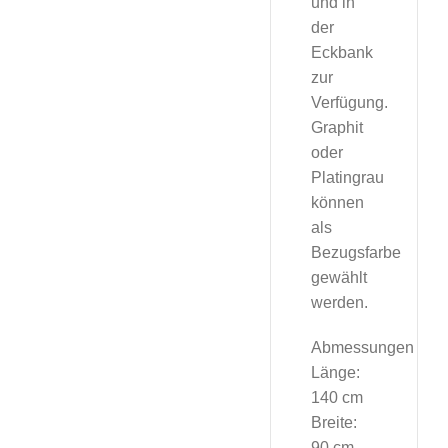
und in
der
Eckbank
zur
Verfügung.
Graphit
oder
Platingrau
können
als
Bezugsfarbe
gewählt
werden.
Abmessungen
Länge:
140 cm
Breite:
90 cm