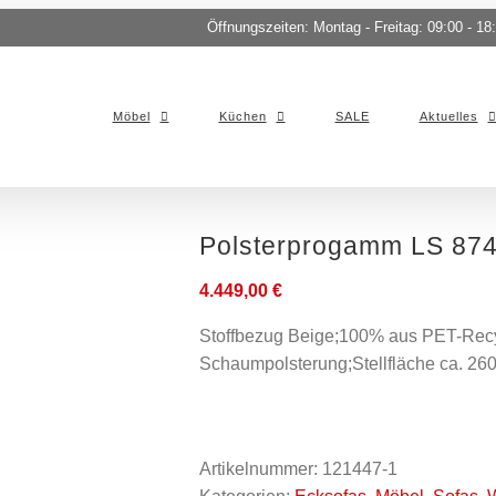
Öffnungszeiten: Montag - Freitag: 09:00 - 18
Möbel
Küchen
SALE
Aktuelles
Polsterprogamm LS 87
4.449,00
€
Stoffbezug Beige;100% aus PET-Recyc
Schaumpolsterung;Stellfläche ca. 2
Artikelnummer:
121447-1