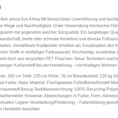
g
fort, prima fürs Klima Mit formschöner Linienführung und leicht
eue Wege und Nachhaltigkeit. Unter Verwendung heimischer Hölze
gramm mit angenehm weicher Sitzqualität. Ein langlebiger Quali
andschaft, breite oder schmale Armlehne und diverse Fußvaria
keiten. Verstellbare Kopfpolster erhöhen als Zusatzoption den K
nen Stoffe in vielfältiger Farbauswahl. Hochwertig, wunderbar
 und doch aus recycelten PET Flaschen. Neue Techniken mache
eniger Kohlenstoff bei der Herstellung – nachhaltiges Wohnen b
e: 260 cm Tiefe: 235 cm Höhe: 78 cm Belastbarkeit: 120 kg Sit
ial Farbe: Natur Material: Flachgewebe Füße/Beine/Gestell Mate
Schaumstoff Bezug Textilkennzeichnung: 100% Recycling-Polyest
öbelhersteller Hinweise: Abweichungen in Farbe, Form, Abme
halten Legere Verarbeitung/Polsterung – Faltenbildung gewollt
r Hersteller beachten.