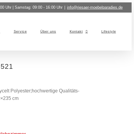
:00 Uhr | Samstag: 09:00 - 16:00 Uhr
|
info@riesaer-moebelparadies.de
Service
Über uns
Kontakt
Lifestyle
4521
elt Polyester;hochwertige Qualitäts-
60×235 cm