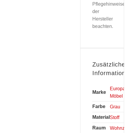
Pflegehinweise
der
Hersteller
beachten.
Zusätzliche
Informationen
Europa
Marke
Möbel
Farbe
Grau
Material
Stoff
Raum
Wohnzimm