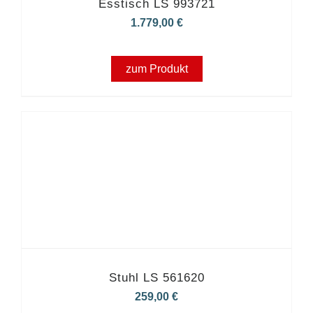
Esstisch LS 993721
1.779,00
€
zum Produkt
Stuhl LS 561620
259,00
€