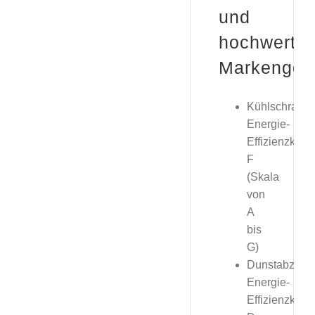
und
hochwertig
Markengerä
Kühlschrank,
Energie-
Effizienzklas
F
(Skala
von
A
bis
G)
Dunstabzugs
Energie-
Effizienzklas