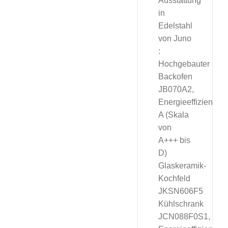
Ausstattung
in
Edelstahl
von Juno
:
Hochgebauter
Backofen
JB070A2,
Energieeffizienzkl
A (Skala
von
A+++ bis
D)
Glaskeramik-
Kochfeld
JKSN606F5
Kühlschrank
JCN088F0S1,