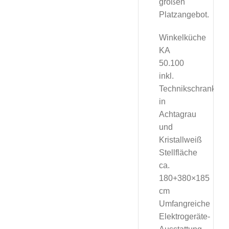
großen
Platzangebot.
Winkelküche
KA
50.100
inkl.
Technikschrank
in
Achtagrau
und
Kristallweiß
Stellfläche
ca.
180+380×185
cm
Umfangreiche
Elektrogeräte-