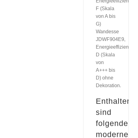
Energieeffizienzkl
F (Skala
von A bis
G)
Wandesse
JDWF904E9,
Energieeffizienzkl
D (Skala
von
A+++ bis
D) ohne
Dekoration.
Enthalten
sind
folgende
moderne