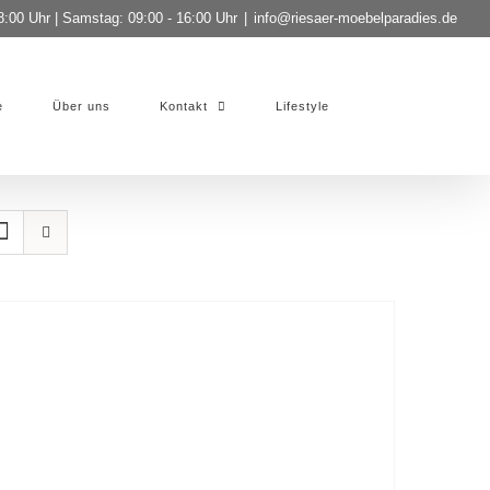
8:00 Uhr | Samstag: 09:00 - 16:00 Uhr
|
info@riesaer-moebelparadies.de
e
Über uns
Kontakt
Lifestyle