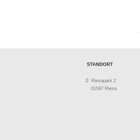
STANDORT
Riesapark 2
01587 Riesa