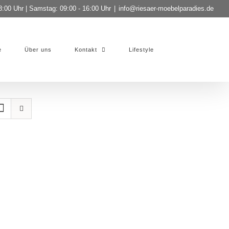
8:00 Uhr | Samstag: 09:00 - 16:00 Uhr
|
info@riesaer-moebelparadies.de
e
Über uns
Kontakt
Lifestyle