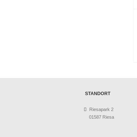
STANDORT
Riesapark 2
01587 Riesa