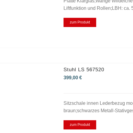
Platte Klarglas;Wange Wildeiche
Liftfunktion und Rollen;LBH: ca
zum Produkt
Stuhl LS 567520
399,00
€
Sitzschale innen Lederbezug mo
braun;schwarzes Metall-Stativg
zum Produkt