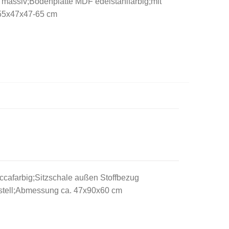
 massiv;Bodenplatte MDF edelstahlfarbig;mit
. 55x47x47-65 cm
ccafarbig;Sitzschale außen Stoffbezug
estell;Abmessung ca. 47x90x60 cm