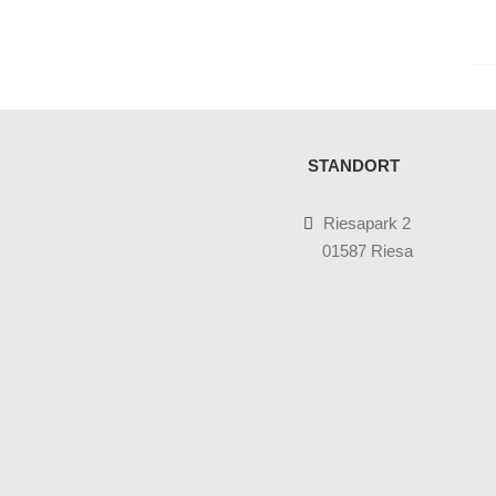
STANDORT
Riesapark 2
01587 Riesa