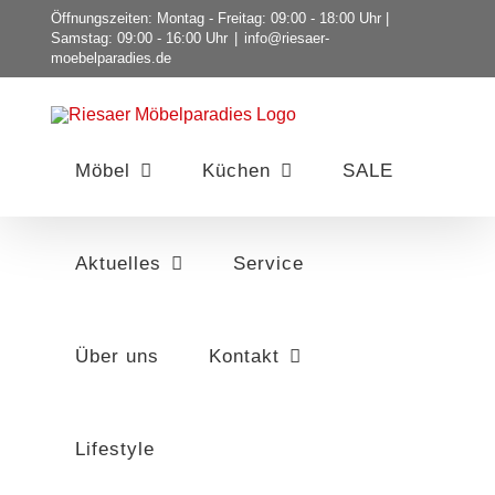
Zum
Öffnungszeiten: Montag - Freitag: 09:00 - 18:00 Uhr |
Samstag: 09:00 - 16:00 Uhr
|
info@riesaer-
Inhalt
moebelparadies.de
springen
Möbel
Küchen
SALE
Aktuelles
Service
Über uns
Kontakt
Lifestyle