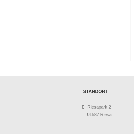
STANDORT
Riesapark 2
01587 Riesa