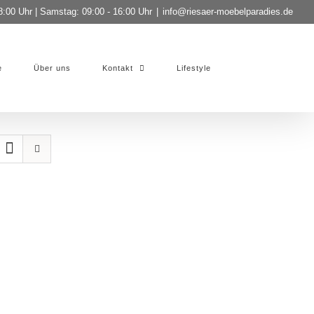
8:00 Uhr | Samstag: 09:00 - 16:00 Uhr
|
info@riesaer-moebelparadies.de
e
Über uns
Kontakt
Lifestyle